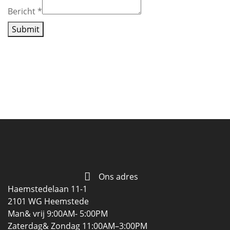
Bericht
*
Submit
Ons adres
Haemstedelaan 11-1
2101 WG Heemstede
Man& vrij 9:00AM- 5:00PM
Zaterdag& Zondag 11:00AM–3:00PM