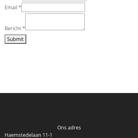
Email
*
Bericht
*
Submit
Ons adres
Haemstedelaan 11-1