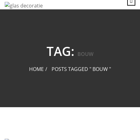
content
TAG:
BOUW
HOME
POSTS TAGGED " BOUW "