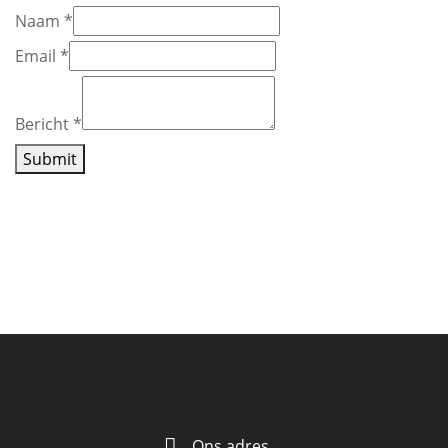
Naam
*
Email
*
Bericht
*
Submit
Ons adres